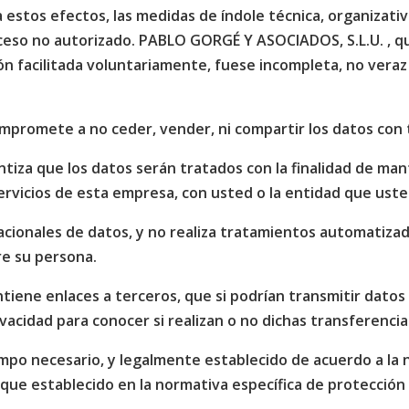
estos efectos, las medidas de índole técnica, organizativ
acceso no autorizado. PABLO GORGÉ Y ASOCIADOS, S.L.U. ,
ión facilitada voluntariamente, fuese incompleta, no veraz
promete a no ceder, vender, ni compartir los datos con t
iza que los datos serán tratados con la finalidad de man
ervicios de esta empresa, con usted o la entidad que ust
cionales de datos, y no realiza tratamientos automatiza
re su persona.
iene enlaces a terceros, que si podrían transmitir datos 
ivacidad para conocer si realizan o no dichas transferencia
mpo necesario, y legalmente establecido de acuerdo a la n
oque establecido en la normativa específica de protección